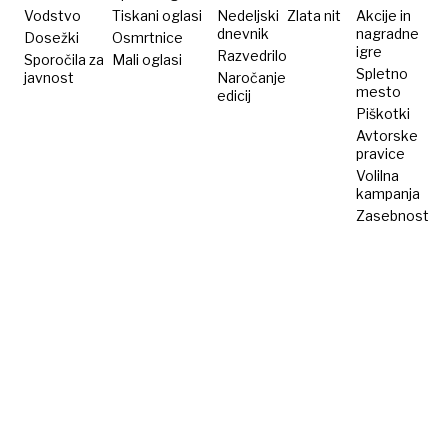
Vodstvo
Tiskani oglasi
Nedeljski
Zlata nit
Akcije in
dnevnik
nagradne
Dosežki
Osmrtnice
igre
Razvedrilo
Sporočila za
Mali oglasi
Spletno
javnost
Naročanje
mesto
edicij
Piškotki
Avtorske
pravice
Volilna
kampanja
Zasebnost