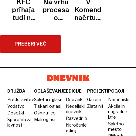
KFC
Na vrhu
V
vedeli,
za
po
prihaja
procesa
Komendi
da s
Airbnb
Britaniji
tudi na
o
načrtujejo
širitvijo
na vrsti
Miklošičevo
drugem
širitev
Nata
Italija?
procesu,
pokopališča
»izzivajo
ki stoji
PREBERI VEČ
Rusijo«
DRUŽBA
OGLAŠEVANJE
EDICIJE
PROJEKTI
POGOJI
Predstavitev
Spletni oglasi
Dnevnik
Gazela
Naročniški
Vodstvo
Tiskani oglasi
Nedeljski
Zlata nit
Akcije in
dnevnik
nagradne
Dosežki
Osmrtnice
igre
Razvedrilo
Sporočila za
Mali oglasi
Spletno
javnost
Naročanje
mesto
edicij
Piškotki