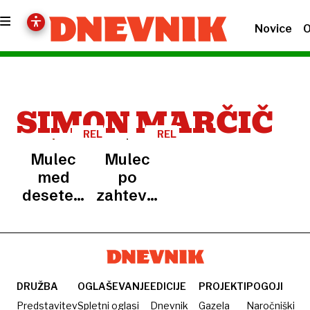
Novice
O
SIMON MARČIČ
RELI
RELI
DAKAR
Mulec
Mulec
med
po
deseterico
zahtevni
tudi v
etapi
maratonski
ostaja
deseti
skupno
etapi
deseti
DRUŽBA
OGLAŠEVANJE
EDICIJE
PROJEKTI
POGOJI
Predstavitev
Spletni oglasi
Dnevnik
Gazela
Naročniški