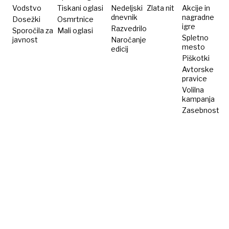
Vodstvo
Tiskani oglasi
Nedeljski
Zlata nit
Akcije in
dnevnik
nagradne
Dosežki
Osmrtnice
igre
Razvedrilo
Sporočila za
Mali oglasi
Spletno
javnost
Naročanje
mesto
edicij
Piškotki
Avtorske
pravice
Volilna
kampanja
Zasebnost