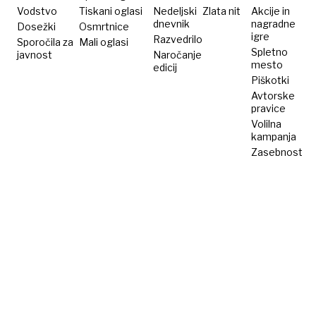
Vodstvo
Tiskani oglasi
Nedeljski
Zlata nit
Akcije in
dnevnik
nagradne
Dosežki
Osmrtnice
igre
Razvedrilo
Sporočila za
Mali oglasi
Spletno
javnost
Naročanje
mesto
edicij
Piškotki
Avtorske
pravice
Volilna
kampanja
Zasebnost