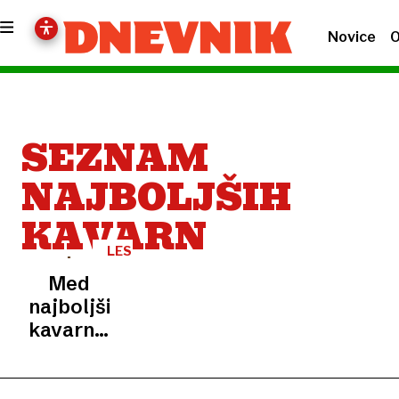
Novice
O
SEZNAM
NAJBOLJŠIH
KAVARN
LESTVICA
Med
najboljšimi
kavarnami
na
svetu