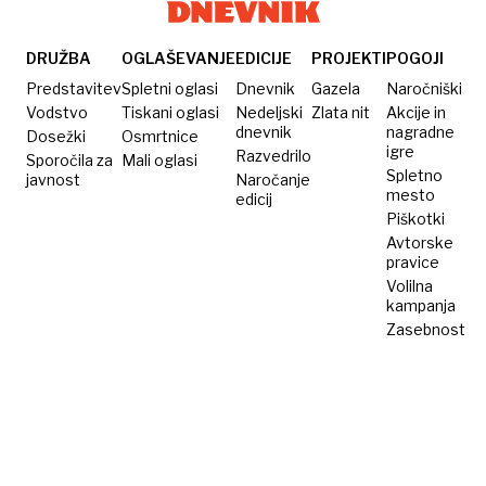
tudi
slovenska
DRUŽBA
OGLAŠEVANJE
EDICIJE
PROJEKTI
POGOJI
Predstavitev
Spletni oglasi
Dnevnik
Gazela
Naročniški
Vodstvo
Tiskani oglasi
Nedeljski
Zlata nit
Akcije in
dnevnik
nagradne
Dosežki
Osmrtnice
igre
Razvedrilo
Sporočila za
Mali oglasi
Spletno
javnost
Naročanje
mesto
edicij
Piškotki
Avtorske
pravice
Volilna
kampanja
Zasebnost