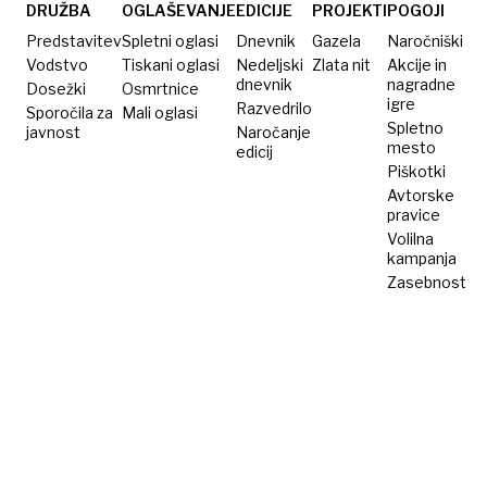
spita
DRUŽBA
OGLAŠEVANJE
EDICIJE
PROJEKTI
POGOJI
Predstavitev
Spletni oglasi
Dnevnik
Gazela
Naročniški
Vodstvo
Tiskani oglasi
Nedeljski
Zlata nit
Akcije in
dnevnik
nagradne
Dosežki
Osmrtnice
igre
Razvedrilo
Sporočila za
Mali oglasi
Spletno
javnost
Naročanje
mesto
edicij
Piškotki
Avtorske
pravice
Volilna
kampanja
Zasebnost