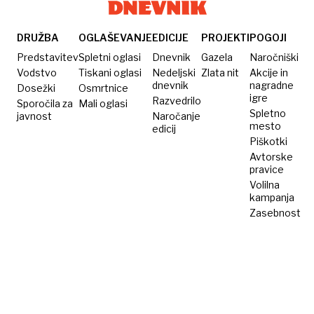
naraslo
kritičnem
za
stanju
skoraj
DRUŽBA
OGLAŠEVANJE
EDICIJE
PROJEKTI
POGOJI
150
Predstavitev
Spletni oglasi
Dnevnik
Gazela
Naročniški
odstotkov
Vodstvo
Tiskani oglasi
Nedeljski
Zlata nit
Akcije in
dnevnik
nagradne
Dosežki
Osmrtnice
igre
Razvedrilo
Sporočila za
Mali oglasi
Spletno
javnost
Naročanje
mesto
edicij
Piškotki
Avtorske
pravice
Volilna
kampanja
Zasebnost