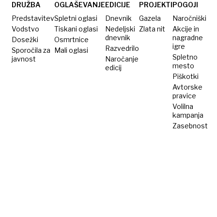
in po
DRUŽBA
OGLAŠEVANJE
EDICIJE
PROJEKTI
POGOJI
faksu
Predstavitev
Spletni oglasi
Dnevnik
Gazela
Naročniški
Vodstvo
Tiskani oglasi
Nedeljski
Zlata nit
Akcije in
dnevnik
nagradne
Dosežki
Osmrtnice
igre
Razvedrilo
Sporočila za
Mali oglasi
Spletno
javnost
Naročanje
mesto
edicij
Piškotki
Avtorske
pravice
Volilna
kampanja
Zasebnost