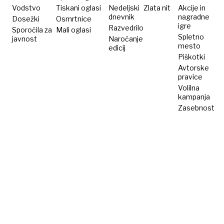
Vodstvo
Tiskani oglasi
Nedeljski
Zlata nit
Akcije in
dnevnik
nagradne
Dosežki
Osmrtnice
igre
Razvedrilo
Sporočila za
Mali oglasi
Spletno
javnost
Naročanje
mesto
edicij
Piškotki
Avtorske
pravice
Volilna
kampanja
Zasebnost