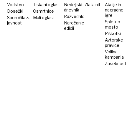
limonin
Vodstvo
Tiskani oglasi
Nedeljski
Zlata nit
Akcije in
dnevnik
nagradne
Dosežki
sok
Osmrtnice
igre
Razvedrilo
Sporočila za
Mali oglasi
Spletno
javnost
Naročanje
mesto
edicij
Piškotki
Avtorske
pravice
Volilna
kampanja
Zasebnost