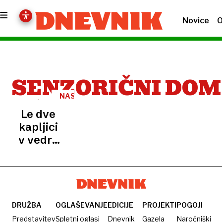
Novice
O
SENZORIČNI DOM
NASVET
Le dve
kapljici
v vedru
in
stanovanje
diši več
dni: ni
ne kis
DRUŽBA
OGLAŠEVANJE
EDICIJE
PROJEKTI
POGOJI
ne
Predstavitev
Spletni oglasi
Dnevnik
Gazela
Naročniški