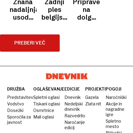
Znana
Zadnji
Priprave
Italije?
naslednik
nadaljnja
ples
na
Zlatka
usoda
belgijskih
dolgo
Dalića
Uroša
zvezd
poletje
Zormana
pred
na klopi
zloglasnim
PREBERI VEČ
slovenske
iranskim
reprezentance
zidom.
Uganete
rezultat?
DRUŽBA
OGLAŠEVANJE
EDICIJE
PROJEKTI
POGOJI
Predstavitev
Spletni oglasi
Dnevnik
Gazela
Naročniški
Vodstvo
Tiskani oglasi
Nedeljski
Zlata nit
Akcije in
dnevnik
nagradne
Dosežki
Osmrtnice
igre
Razvedrilo
Sporočila za
Mali oglasi
Spletno
javnost
Naročanje
mesto
edicij
Piškotki