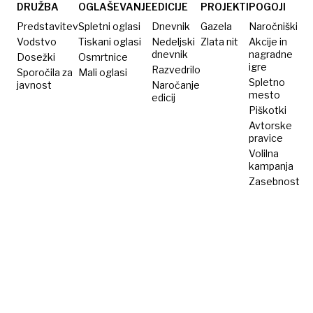
DRUŽBA
OGLAŠEVANJE
EDICIJE
PROJEKTI
POGOJI
Predstavitev
Spletni oglasi
Dnevnik
Gazela
Naročniški
Vodstvo
Tiskani oglasi
Nedeljski
Zlata nit
Akcije in
dnevnik
nagradne
Dosežki
Osmrtnice
igre
Razvedrilo
Sporočila za
Mali oglasi
Spletno
javnost
Naročanje
mesto
edicij
Piškotki
Avtorske
pravice
Volilna
kampanja
Zasebnost