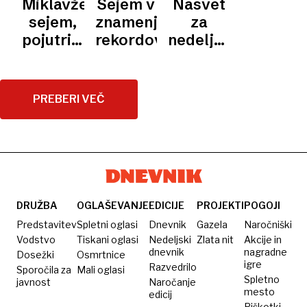
Miklavžev
Sejem v
Nasvet
TJA
ljubljenčki
če toča
in
sejem,
znamenju
za
morajo
v nekaj
tradicionalno
pojutrišnjem
rekordov
nedeljski
biti
sekundah
ponudbo
popoldne
izlet:
razvajeni«
uniči
tudi
zakaj pa
pridelek«
sprevod
ne v
PREBERI VEČ
Ribnico
ali
Tržič?
DRUŽBA
OGLAŠEVANJE
EDICIJE
PROJEKTI
POGOJI
Predstavitev
Spletni oglasi
Dnevnik
Gazela
Naročniški
Vodstvo
Tiskani oglasi
Nedeljski
Zlata nit
Akcije in
dnevnik
nagradne
Dosežki
Osmrtnice
igre
Razvedrilo
Sporočila za
Mali oglasi
Spletno
javnost
Naročanje
mesto
edicij
Piškotki