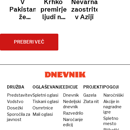
V
Krhko
Nevarna
PAKISTAN
pogajanja
Teheranu
Islamabadu?
Pakistanu
premirje
zaostritev
že v
že
ljudi na
v Aziji
petek
skoraj
obeh
750
straneh
mrtvih,
meje
PREBERI VEČ
napovedano
pušča v
novo
negotovosti
deževje
DRUŽBA
OGLAŠEVANJE
EDICIJE
PROJEKTI
POGOJI
Predstavitev
Spletni oglasi
Dnevnik
Gazela
Naročniški
Vodstvo
Tiskani oglasi
Nedeljski
Zlata nit
Akcije in
dnevnik
nagradne
Dosežki
Osmrtnice
igre
Razvedrilo
Sporočila za
Mali oglasi
Spletno
javnost
Naročanje
mesto
edicij
Piškotki