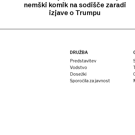
nemški komik na sodišče zaradi
izjave o Trumpu
DRUŽBA
Predstavitev
S
Vodstvo
T
Dosežki
Sporočila za javnost
M