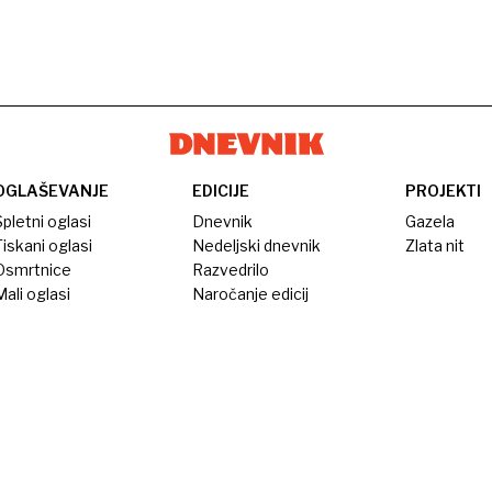
OGLAŠEVANJE
EDICIJE
PROJEKTI
pletni oglasi
Dnevnik
Gazela
iskani oglasi
Nedeljski dnevnik
Zlata nit
Osmrtnice
Razvedrilo
ali oglasi
Naročanje edicij