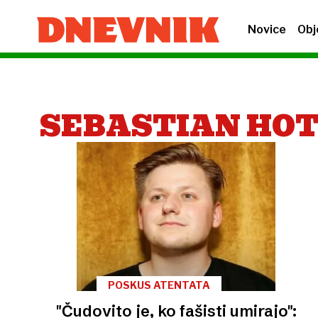
Novice
Obj
SEBASTIAN HO
POSKUS ATENTATA
"Čudovito je, ko fašisti umirajo":