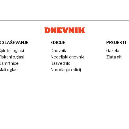
OGLAŠEVANJE
EDICIJE
PROJEKTI
pletni oglasi
Dnevnik
Gazela
iskani oglasi
Nedeljski dnevnik
Zlata nit
Osmrtnice
Razvedrilo
ali oglasi
Naročanje edicij