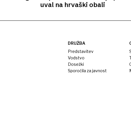
uval na hrvaški obali
DRUŽBA
Predstavitev
S
Vodstvo
T
Dosežki
Sporočila za javnost
M