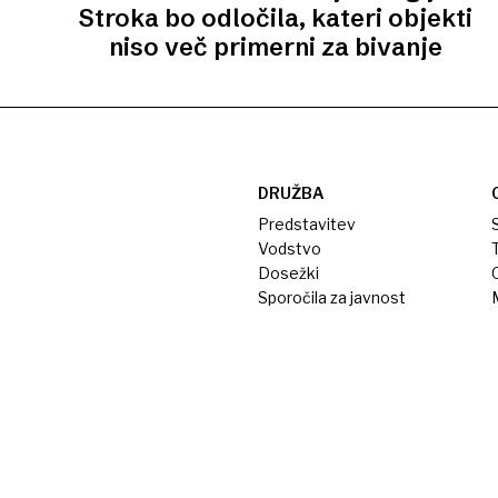
Stroka bo odločila, kateri objekti
niso več primerni za bivanje
DRUŽBA
Predstavitev
S
Vodstvo
T
Dosežki
Sporočila za javnost
M