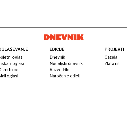
OGLAŠEVANJE
EDICIJE
PROJEKTI
pletni oglasi
Dnevnik
Gazela
iskani oglasi
Nedeljski dnevnik
Zlata nit
Osmrtnice
Razvedrilo
ali oglasi
Naročanje edicij