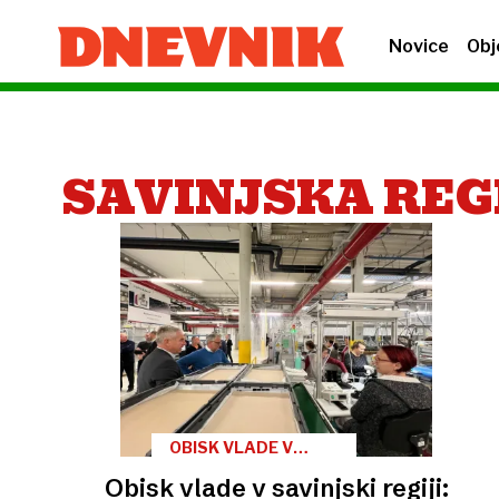
Novice
Obj
SAVINJSKA REG
OBISK VLADE V
SAVINJSKI REGIJI
Obisk vlade v savinjski regiji: