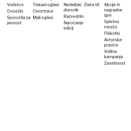
je
Vodstvo
Tiskani oglasi
Nedeljski
Zlata nit
Akcije in
dnevnik
nagradne
Dosežki
grešni
Osmrtnice
igre
Razvedrilo
Sporočila za
Mali oglasi
kozel
Spletno
javnost
Naročanje
mesto
edicij
Piškotki
Avtorske
pravice
Volilna
kampanja
Zasebnost