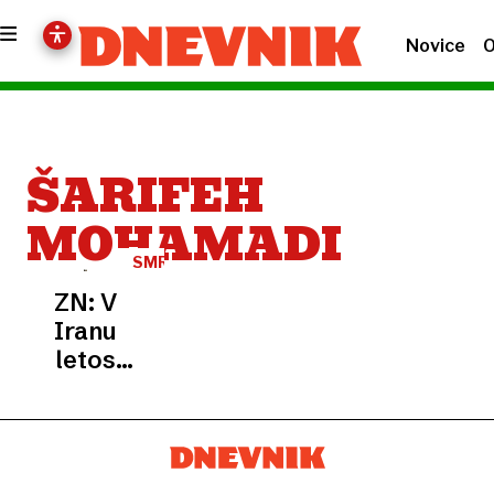
Novice
O
ŠARIFEH
MOHAMADI
SMRTNA
KAZEN
ZN: V
Iranu
letos
obesilili
več kot
800
ljudi