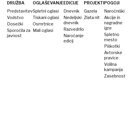
DRUŽBA
OGLAŠEVANJE
EDICIJE
PROJEKTI
POGOJI
Predstavitev
Spletni oglasi
Dnevnik
Gazela
Naročniški
Vodstvo
Tiskani oglasi
Nedeljski
Zlata nit
Akcije in
dnevnik
nagradne
Dosežki
Osmrtnice
igre
Razvedrilo
Sporočila za
Mali oglasi
Spletno
javnost
Naročanje
mesto
edicij
Piškotki
Avtorske
pravice
Volilna
kampanja
Zasebnost