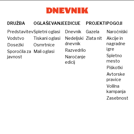
DRUŽBA
OGLAŠEVANJE
EDICIJE
PROJEKTI
POGOJI
Predstavitev
Spletni oglasi
Dnevnik
Gazela
Naročniški
Vodstvo
Tiskani oglasi
Nedeljski
Zlata nit
Akcije in
dnevnik
nagradne
Dosežki
Osmrtnice
igre
Razvedrilo
Sporočila za
Mali oglasi
Spletno
javnost
Naročanje
mesto
edicij
Piškotki
Avtorske
pravice
Volilna
kampanja
Zasebnost