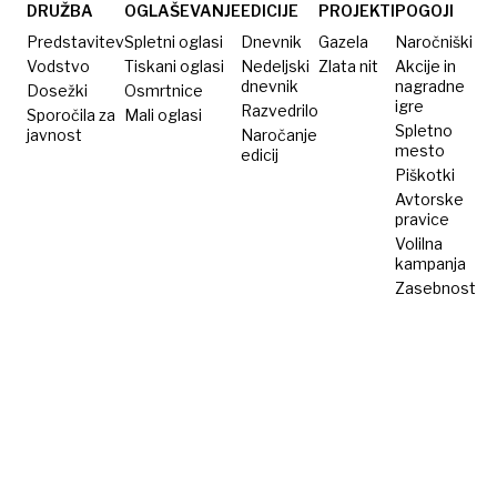
DRUŽBA
OGLAŠEVANJE
EDICIJE
PROJEKTI
POGOJI
Predstavitev
Spletni oglasi
Dnevnik
Gazela
Naročniški
Vodstvo
Tiskani oglasi
Nedeljski
Zlata nit
Akcije in
dnevnik
nagradne
Dosežki
Osmrtnice
igre
Razvedrilo
Sporočila za
Mali oglasi
Spletno
javnost
Naročanje
mesto
edicij
Piškotki
Avtorske
pravice
Volilna
kampanja
Zasebnost