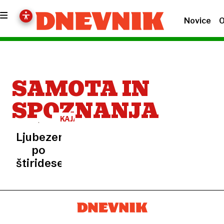
Novice
O
SAMOTA IN
SPOZNANJA
KAJA
BREZOČNIK
Ljubezen
po
štiridesetem