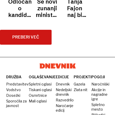
Odločanje
Se novi
Tanja
predstavnico
Fajonovi
o
zunanji
Fajon
EU
uspelo,
kandidaturi
minister
naj bi
ostaja
jo čaka
Tanje
Kajzer
imela
na mizi
težko
Fajon za
sramuje
novo
delo
posebno
kandidature
službo –
PREBERI VEČ
predstavnico
Tanje
in to ne
EU naj
Fajon?
na RTV
bi
Slovenija
odložili
DRUŽBA
OGLAŠEVANJE
EDICIJE
PROJEKTI
POGOJI
Predstavitev
Spletni oglasi
Dnevnik
Gazela
Naročniški
Vodstvo
Tiskani oglasi
Nedeljski
Zlata nit
Akcije in
dnevnik
nagradne
Dosežki
Osmrtnice
igre
Razvedrilo
Sporočila za
Mali oglasi
Spletno
javnost
Naročanje
mesto
edicij
Piškotki