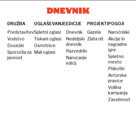
Disneyju
Netflixov
Nazaj v
prihodnost
DRUŽBA
OGLAŠEVANJE
EDICIJE
PROJEKTI
POGOJI
Predstavitev
Spletni oglasi
Dnevnik
Gazela
Naročniški
Vodstvo
Tiskani oglasi
Nedeljski
Zlata nit
Akcije in
dnevnik
nagradne
Dosežki
Osmrtnice
igre
Razvedrilo
Sporočila za
Mali oglasi
Spletno
javnost
Naročanje
mesto
edicij
Piškotki
Avtorske
pravice
Volilna
kampanja
Zasebnost