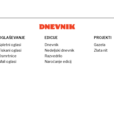
OGLAŠEVANJE
EDICIJE
PROJEKTI
pletni oglasi
Dnevnik
Gazela
iskani oglasi
Nedeljski dnevnik
Zlata nit
Osmrtnice
Razvedrilo
ali oglasi
Naročanje edicij