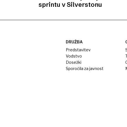
sprintu v Silverstonu
DRUŽBA
Predstavitev
S
Vodstvo
T
Dosežki
Sporočila za javnost
M