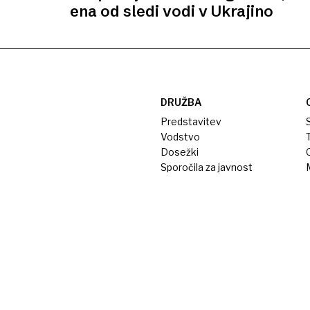
ena od sledi vodi v Ukrajino
DRUŽBA
Predstavitev
S
Vodstvo
T
Dosežki
Sporočila za javnost
M