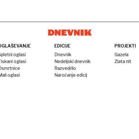
OGLAŠEVANJE
EDICIJE
PROJEKTI
pletni oglasi
Dnevnik
Gazela
iskani oglasi
Nedeljski dnevnik
Zlata nit
Osmrtnice
Razvedrilo
ali oglasi
Naročanje edicij