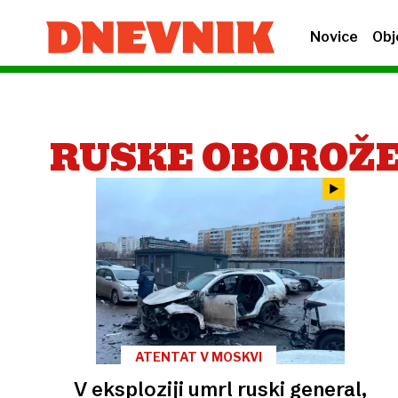
Novice
Obj
RUSKE OBOROŽE
ATENTAT V MOSKVI
V eksploziji umrl ruski general,