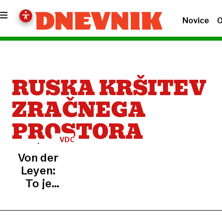
Novice
O
RUSKA KRŠITEV
ZRAČNEGA
PROSTORA
VDORI
DRONOV
Von der
Leyen:
To je
hibridna
vojna