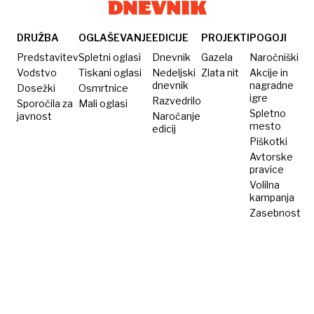
DRUŽBA
OGLAŠEVANJE
EDICIJE
PROJEKTI
POGOJI
Predstavitev
Spletni oglasi
Dnevnik
Gazela
Naročniški
Vodstvo
Tiskani oglasi
Nedeljski
Zlata nit
Akcije in
dnevnik
nagradne
Dosežki
Osmrtnice
igre
Razvedrilo
Sporočila za
Mali oglasi
Spletno
javnost
Naročanje
mesto
edicij
Piškotki
Avtorske
pravice
Volilna
kampanja
Zasebnost