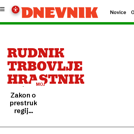
Novice
O
RUDNIK
TRBOVLJE
HRASTNIK
MOJCA
MAROT
Zakon o
prestrukturiranju
regije
SAŠA je
dobra