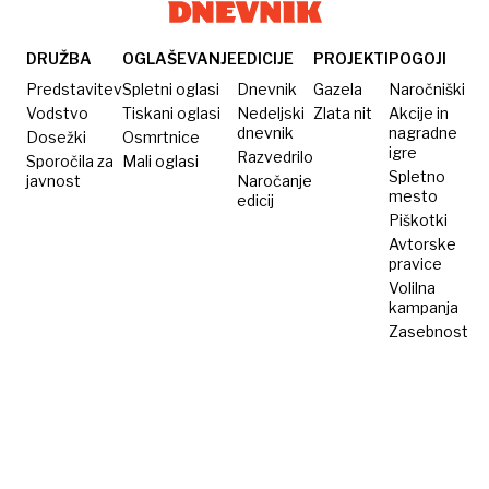
osnova,
ni pa
popoln
DRUŽBA
OGLAŠEVANJE
EDICIJE
PROJEKTI
POGOJI
Predstavitev
Spletni oglasi
Dnevnik
Gazela
Naročniški
Vodstvo
Tiskani oglasi
Nedeljski
Zlata nit
Akcije in
dnevnik
nagradne
Dosežki
Osmrtnice
igre
Razvedrilo
Sporočila za
Mali oglasi
Spletno
javnost
Naročanje
mesto
edicij
Piškotki
Avtorske
pravice
Volilna
kampanja
Zasebnost