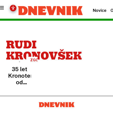
Novice
O
RUDI
KRONOVŠEK
ZGODBA
O
35 let
USPEHU
Kronoterma:
od
garaže
do
vodilnega
proizvajalca