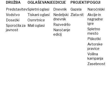
toplotnih
DRUŽBA
OGLAŠEVANJE
EDICIJE
PROJEKTI
POGOJI
črpalk v
Predstavitev
Spletni oglasi
Dnevnik
Gazela
Naročniški
Evropi
Vodstvo
Tiskani oglasi
Nedeljski
Zlata nit
Akcije in
dnevnik
nagradne
Dosežki
Osmrtnice
igre
Razvedrilo
Sporočila za
Mali oglasi
Spletno
javnost
Naročanje
mesto
edicij
Piškotki
Avtorske
pravice
Volilna
kampanja
Zasebnost