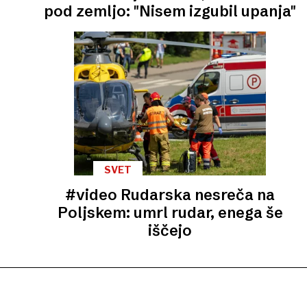
pod zemljo: "Nisem izgubil upanja"
SVET
#video Rudarska nesreča na
Poljskem: umrl rudar, enega še
iščejo