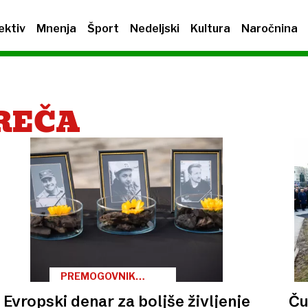
ektiv
Mnenja
Šport
Nedeljski
Kultura
Naročnina
REČA
PREMOGOVNIK
VELENJE
Evropski denar za boljše življenje
Ču