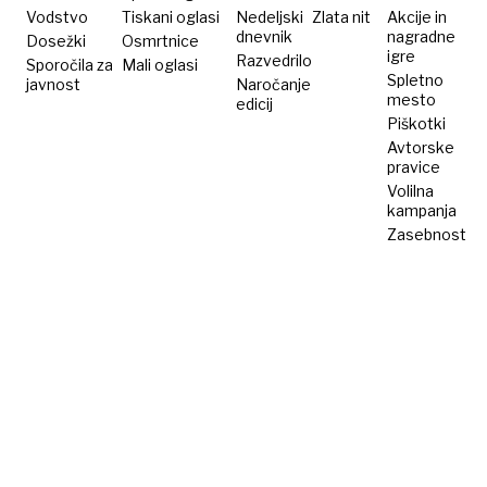
Vodstvo
Tiskani oglasi
Nedeljski
Zlata nit
Akcije in
dnevnik
nagradne
Dosežki
Osmrtnice
igre
Razvedrilo
Sporočila za
Mali oglasi
Spletno
javnost
Naročanje
mesto
edicij
Piškotki
Avtorske
pravice
Volilna
kampanja
Zasebnost