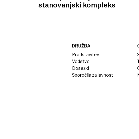
stanovanjski kompleks
DRUŽBA
Predstavitev
S
Vodstvo
T
Dosežki
Sporočila za javnost
M