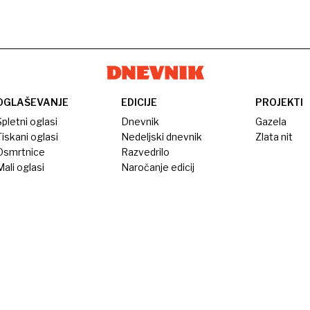
OGLAŠEVANJE
EDICIJE
PROJEKTI
pletni oglasi
Dnevnik
Gazela
iskani oglasi
Nedeljski dnevnik
Zlata nit
Osmrtnice
Razvedrilo
ali oglasi
Naročanje edicij