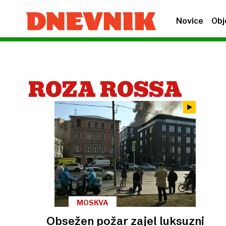
Novice
Obj
ROZA ROSSA
MOSKVA
Obsežen požar zajel luksuzni