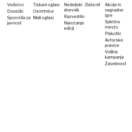
Vodstvo
Tiskani oglasi
Nedeljski
Zlata nit
Akcije in
dnevnik
nagradne
Dosežki
Osmrtnice
igre
Razvedrilo
Sporočila za
Mali oglasi
Spletno
javnost
Naročanje
mesto
edicij
Piškotki
Avtorske
pravice
Volilna
kampanja
Zasebnost