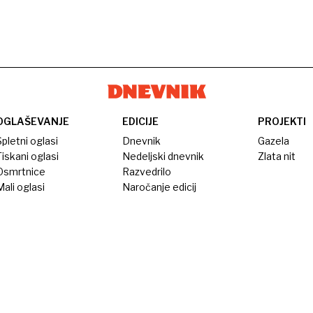
OGLAŠEVANJE
EDICIJE
PROJEKTI
pletni oglasi
Dnevnik
Gazela
iskani oglasi
Nedeljski dnevnik
Zlata nit
Osmrtnice
Razvedrilo
ali oglasi
Naročanje edicij