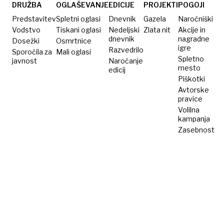
do
DRUŽBA
OGLAŠEVANJE
EDICIJE
PROJEKTI
POGOJI
zmage
Predstavitev
Spletni oglasi
Dnevnik
Gazela
Naročniški
proti
Vodstvo
Tiskani oglasi
Nedeljski
Zlata nit
Akcije in
dnevnik
nagradne
Dosežki
Srbiji
Osmrtnice
igre
Razvedrilo
Sporočila za
Mali oglasi
Spletno
javnost
Naročanje
mesto
edicij
Piškotki
Avtorske
pravice
Volilna
kampanja
Zasebnost