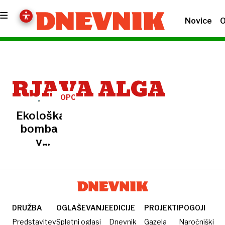
Novice
O
RJAVA ALGA
OPOZORILA
Ekološka
bomba
v
Jadranu:
vsiljivec
iz
Indijskega
oceana
DRUŽBA
OGLAŠEVANJE
EDICIJE
PROJEKTI
POGOJI
uničuje
Predstavitev
Spletni oglasi
Dnevnik
Gazela
Naročniški