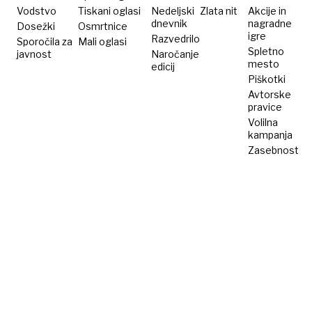
vse
Vodstvo
Tiskani oglasi
Nedeljski
Zlata nit
Akcije in
dnevnik
nagradne
Dosežki
pred
Osmrtnice
igre
Razvedrilo
Sporočila za
Mali oglasi
seboj
Spletno
javnost
Naročanje
mesto
edicij
Piškotki
Avtorske
pravice
Volilna
kampanja
Zasebnost