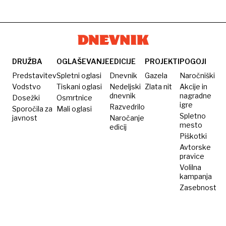
diplomata
strto
trajnostnim
Richard
Miroslava
srce
gorivom
Branson
DRUŽBA
OGLAŠEVANJE
EDICIJE
PROJEKTI
POGOJI
Predstavitev
Spletni oglasi
Dnevnik
Gazela
Naročniški
Vodstvo
Tiskani oglasi
Nedeljski
Zlata nit
Akcije in
dnevnik
nagradne
Dosežki
Osmrtnice
igre
Razvedrilo
Sporočila za
Mali oglasi
Spletno
javnost
Naročanje
mesto
edicij
Piškotki
Avtorske
pravice
Volilna
kampanja
Zasebnost