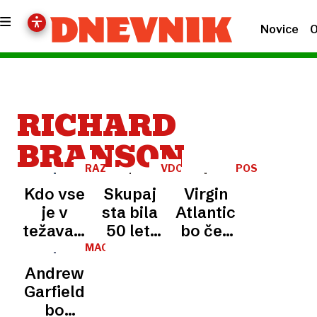
Novice
O
RICHARD
BRANSON
RAZKRITO
VDOVEC
POSEL
Kdo vse
Skupaj
Virgin
je v
sta bila
Atlantic
težavah?
50 let:
bo čez
»Lahkotno«
milijarder
Atlantik
MAGAZIN
dopisovanje
Richard
prvič
Andrew
odneslo
Branson
poletel
Garfield
prekaljenega
ima
s
bo