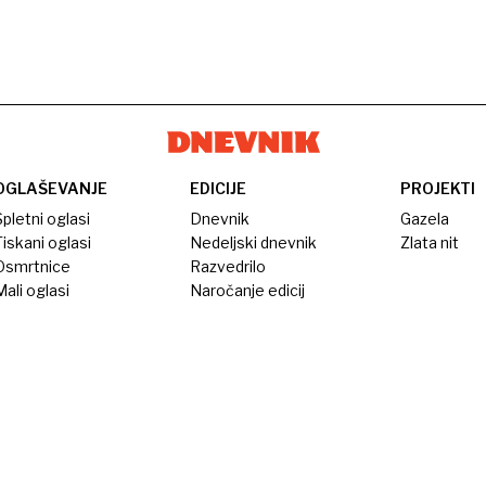
OGLAŠEVANJE
EDICIJE
PROJEKTI
pletni oglasi
Dnevnik
Gazela
iskani oglasi
Nedeljski dnevnik
Zlata nit
Osmrtnice
Razvedrilo
ali oglasi
Naročanje edicij