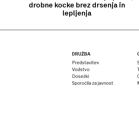
drobne kocke brez drsenja in
lepljenja
DRUŽBA
Predstavitev
S
Vodstvo
T
Dosežki
Sporočila za javnost
M