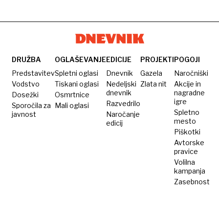
poplavne
proračuna
političnega
desetletji
status
ogroženosti
obračunavanja
nepregledne
članic
porabe
javnih
denarja
univerz
neučinkovito
DRUŽBA
OGLAŠEVANJE
EDICIJE
PROJEKTI
POGOJI
urejen
Predstavitev
Spletni oglasi
Dnevnik
Gazela
Naročniški
Vodstvo
Tiskani oglasi
Nedeljski
Zlata nit
Akcije in
dnevnik
nagradne
Dosežki
Osmrtnice
igre
Razvedrilo
Sporočila za
Mali oglasi
Spletno
javnost
Naročanje
mesto
edicij
Piškotki
Avtorske
pravice
Volilna
kampanja
Zasebnost