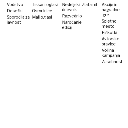
Vodstvo
Tiskani oglasi
Nedeljski
Zlata nit
Akcije in
dnevnik
nagradne
Dosežki
Osmrtnice
igre
Razvedrilo
Sporočila za
Mali oglasi
Spletno
javnost
Naročanje
mesto
edicij
Piškotki
Avtorske
pravice
Volilna
kampanja
Zasebnost