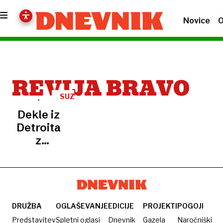
Novice
O
REVIJA BRAVO
SUZI
QUATRO
Dekle iz
Detroita
z
bundes
frizuro
DRUŽBA
OGLAŠEVANJE
EDICIJE
PROJEKTI
POGOJI
Predstavitev
Spletni oglasi
Dnevnik
Gazela
Naročniški