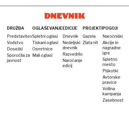
2025
DRUŽBA
OGLAŠEVANJE
EDICIJE
PROJEKTI
POGOJI
Predstavitev
Spletni oglasi
Dnevnik
Gazela
Naročniški
Vodstvo
Tiskani oglasi
Nedeljski
Zlata nit
Akcije in
dnevnik
nagradne
Dosežki
Osmrtnice
igre
Razvedrilo
Sporočila za
Mali oglasi
Spletno
javnost
Naročanje
mesto
edicij
Piškotki
Avtorske
pravice
Volilna
kampanja
Zasebnost