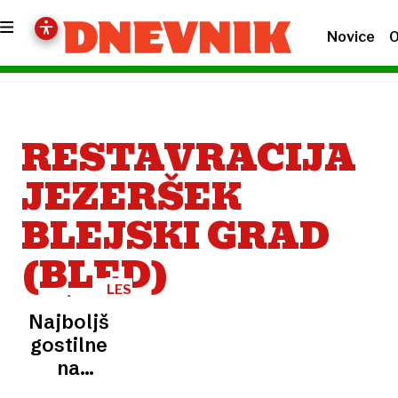
Novice
O
RESTAVRACIJA
JEZERŠEK
BLEJSKI GRAD
(BLED)
LESTVICA
Najboljše
gostilne
na
Gorenjskem