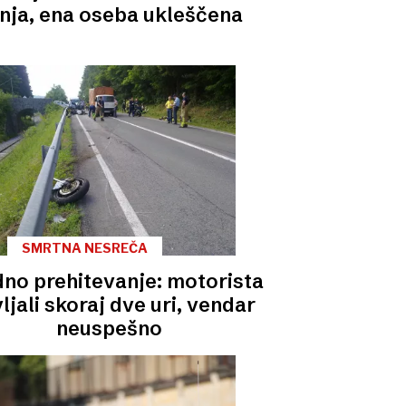
nja, ena oseba ukleščena
SMRTNA NESREČA
no prehitevanje: motorista
ljali skoraj dve uri, vendar
neuspešno