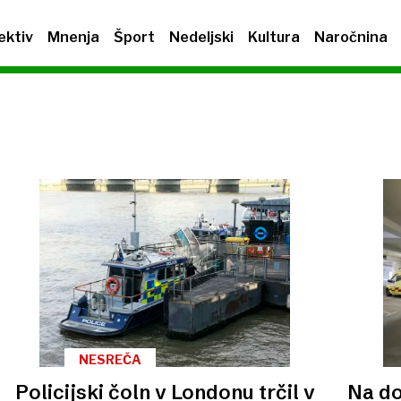
ektiv
Mnenja
Šport
Nedeljski
Kultura
Naročnina
NESREČA
Policijski čoln v Londonu trčil v
Na do