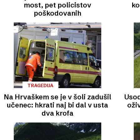
most, pet policistov
ko
poškodovanih
TRAGEDIJA
Na Hrvaškem se je v šoli zadušil
Usod
učenec: hkrati naj bi dal v usta
oživ
dva krofa