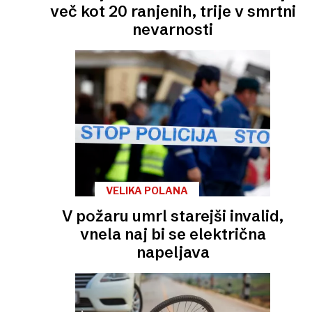
več kot 20 ranjenih, trije v smrtni
nevarnosti
VELIKA POLANA
V požaru umrl starejši invalid,
vnela naj bi se električna
napeljava