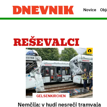
Novice
Obj
REŠEVALCI
GELSENKIRCHEN
Nemčija: v hudi nesreči tramvaja