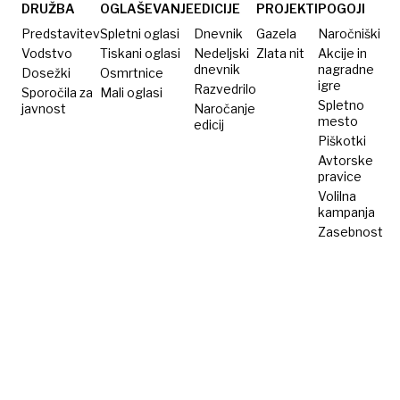
Je čas,
DRUŽBA
OGLAŠEVANJE
EDICIJE
PROJEKTI
POGOJI
da jo
Predstavitev
Spletni oglasi
Dnevnik
Gazela
Naročniški
unovči?
Vodstvo
Tiskani oglasi
Nedeljski
Zlata nit
Akcije in
dnevnik
nagradne
Dosežki
Osmrtnice
igre
Razvedrilo
Sporočila za
Mali oglasi
Spletno
javnost
Naročanje
mesto
edicij
Piškotki
Avtorske
pravice
Volilna
kampanja
Zasebnost