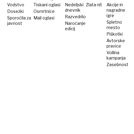
energijo?
Vodstvo
Tiskani oglasi
Nedeljski
Zlata nit
Akcije in
dnevnik
nagradne
Dosežki
Osmrtnice
igre
Razvedrilo
Sporočila za
Mali oglasi
Spletno
javnost
Naročanje
mesto
edicij
Piškotki
Avtorske
pravice
Volilna
kampanja
Zasebnost