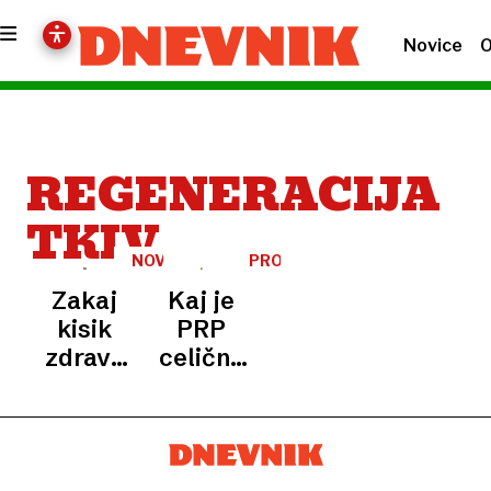
Novice
O
REGENERACIJA
TKIV
NOVOST
PROMO
V
Zakaj
Kaj je
CELJU
kisik
PRP
zdravi:
celična
terapija,
terapija?
ki
pospeši
celjenje