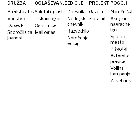
in
DRUŽBA
OGLAŠEVANJE
EDICIJE
PROJEKTI
POGOJI
obnovo
Predstavitev
Spletni oglasi
Dnevnik
Gazela
Naročniški
telesa
Vodstvo
Tiskani oglasi
Nedeljski
Zlata nit
Akcije in
dnevnik
nagradne
Dosežki
Osmrtnice
igre
Razvedrilo
Sporočila za
Mali oglasi
Spletno
javnost
Naročanje
mesto
edicij
Piškotki
Avtorske
pravice
Volilna
kampanja
Zasebnost