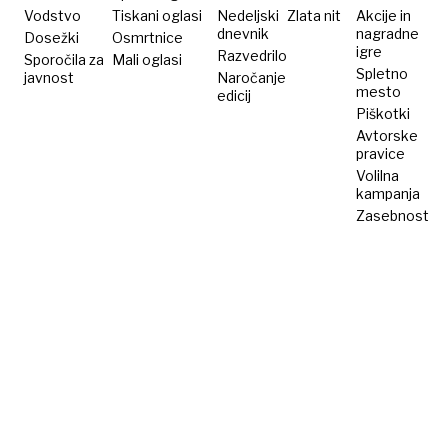
prometu
Vodstvo
Tiskani oglasi
Nedeljski
Zlata nit
Akcije in
dnevnik
nagradne
Dosežki
in
Osmrtnice
igre
Razvedrilo
Sporočila za
Mali oglasi
zdravstvu
Spletno
javnost
Naročanje
mesto
edicij
Piškotki
Avtorske
pravice
Volilna
kampanja
Zasebnost