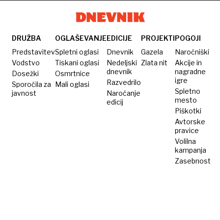
brez
rdeče
Hofer
bolezni
pese
DRUŽBA
OGLAŠEVANJE
EDICIJE
PROJEKTI
POGOJI
Predstavitev
Spletni oglasi
Dnevnik
Gazela
Naročniški
Vodstvo
Tiskani oglasi
Nedeljski
Zlata nit
Akcije in
dnevnik
nagradne
Dosežki
Osmrtnice
igre
Razvedrilo
Sporočila za
Mali oglasi
Spletno
javnost
Naročanje
mesto
edicij
Piškotki
Avtorske
pravice
Volilna
kampanja
Zasebnost