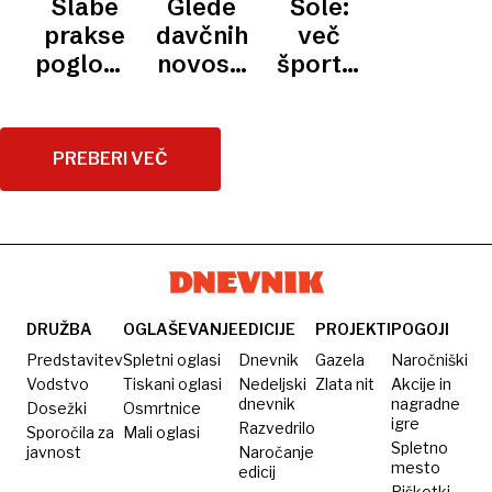
Slabe
Glede
Šole:
ENERGIJE
papirja
My
so
slavni
prakse
davčnih
več
ni bilo
Choice
temelj
tapiseriji
poglobile
novosti
športa,
demokracije
nezaupanje:
pomisleki
biologije
“Politika
tudi v
in
gotovih
koaliciji
glasbe
PREBERI VEČ
dejstev
nas ne
vodi
nikamor”
DRUŽBA
OGLAŠEVANJE
EDICIJE
PROJEKTI
POGOJI
Predstavitev
Spletni oglasi
Dnevnik
Gazela
Naročniški
Vodstvo
Tiskani oglasi
Nedeljski
Zlata nit
Akcije in
dnevnik
nagradne
Dosežki
Osmrtnice
igre
Razvedrilo
Sporočila za
Mali oglasi
Spletno
javnost
Naročanje
mesto
edicij
Piškotki