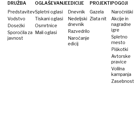
DRUŽBA
OGLAŠEVANJE
EDICIJE
PROJEKTI
POGOJI
Predstavitev
Spletni oglasi
Dnevnik
Gazela
Naročniški
Vodstvo
Tiskani oglasi
Nedeljski
Zlata nit
Akcije in
dnevnik
nagradne
Dosežki
Osmrtnice
igre
Razvedrilo
Sporočila za
Mali oglasi
Spletno
javnost
Naročanje
mesto
edicij
Piškotki
Avtorske
pravice
Volilna
kampanja
Zasebnost