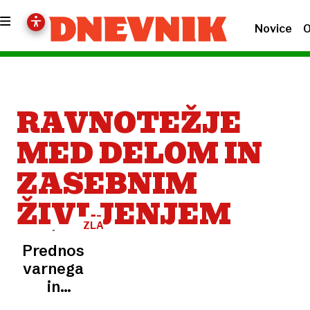
Novice
O
RAVNOTEŽJE
MED DELOM IN
ZASEBNIM
ŽIVLJENJEM
ZLATA
NIT
Prednosti
varnega
in
zdravega