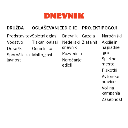
delovnega
okolja
DRUŽBA
OGLAŠEVANJE
EDICIJE
PROJEKTI
POGOJI
Predstavitev
Spletni oglasi
Dnevnik
Gazela
Naročniški
Vodstvo
Tiskani oglasi
Nedeljski
Zlata nit
Akcije in
dnevnik
nagradne
Dosežki
Osmrtnice
igre
Razvedrilo
Sporočila za
Mali oglasi
Spletno
javnost
Naročanje
mesto
edicij
Piškotki
Avtorske
pravice
Volilna
kampanja
Zasebnost