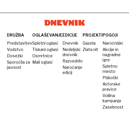
kilometrov
največ
ščit
še
rakete
možnost
ga
vedno
na otok
konflikta
prodajo
večino
v bližini
z ZDA
v
svojih
Tajvana,
zaradi
Evropo
raketnih
Kitajska
dobave
DRUŽBA
OGLAŠEVANJE
EDICIJE
PROJEKTI
POGOJI
zalog
protestira
raket
Predstavitev
Spletni oglasi
Dnevnik
Gazela
Naročniški
Ukrajini
Vodstvo
Tiskani oglasi
Nedeljski
Zlata nit
Akcije in
dnevnik
nagradne
Dosežki
Osmrtnice
igre
Razvedrilo
Sporočila za
Mali oglasi
Spletno
javnost
Naročanje
mesto
edicij
Piškotki
Avtorske
pravice
Volilna
kampanja
Zasebnost